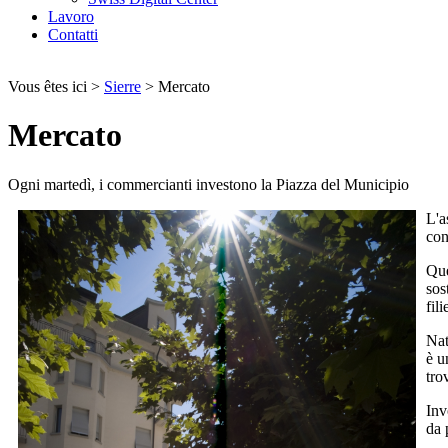
Lavoro
Contatti
Vous êtes ici
>
Sierre
>
Mercato
Mercato
Ogni martedì, i commercianti investono la Piazza del Municipio
L'a
con
Que
sos
fil
Nat
è u
tro
Inv
da 