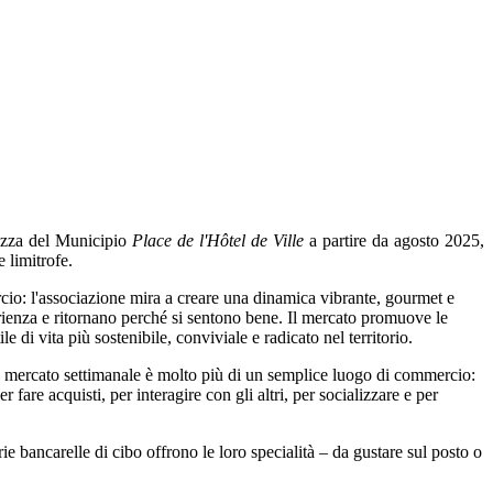
iazza del Municipio
Place de l'Hôtel de Ville
a partire da agosto 2025,
 limitrofe.
io: l'associazione mira a creare una dinamica vibrante, gourmet e
erienza e ritornano perché si sentono bene. Il mercato promuove le
ile di vita più sostenibile, conviviale e radicato nel territorio.
 il mercato settimanale è molto più di un semplice luogo di commercio:
fare acquisti, per interagire con gli altri, per socializzare e per
ie bancarelle di cibo offrono le loro specialità – da gustare sul posto o