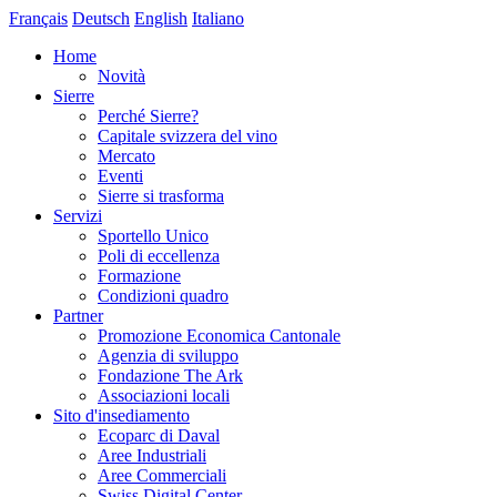
Français
Deutsch
English
Italiano
Home
Novità
Sierre
Perché Sierre?
Capitale svizzera del vino
Mercato
Eventi
Sierre si trasforma
Servizi
Sportello Unico
Poli di eccellenza
Formazione
Condizioni quadro
Partner
Promozione Economica Cantonale
Agenzia di sviluppo
Fondazione The Ark
Associazioni locali
Sito d'insediamento
Ecoparc di Daval
Aree Industriali
Aree Commerciali
Swiss Digital Center