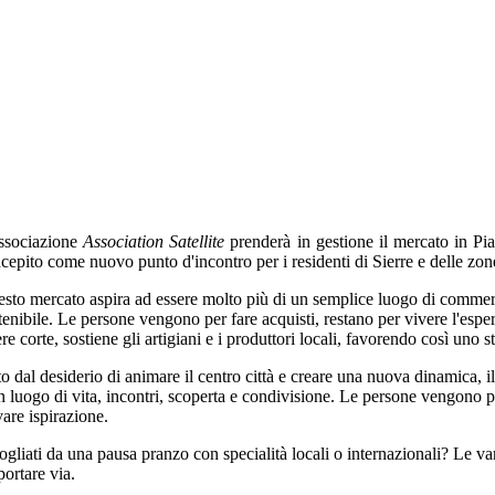
ssociazione
Association Satellite
prenderà in gestione il mercato in P
cepito come nuovo punto d'incontro per i residenti di Sierre e delle zone
sto mercato aspira ad essere molto più di un semplice luogo di commerc
tenibile. Le persone vengono per fare acquisti, restano per vivere l'esp
iere corte, sostiene gli artigiani e i produttori locali, favorendo così uno st
o dal desiderio di animare il centro città e creare una nuova dinamica,
n luogo di vita, incontri, scoperta e condivisione. Le persone vengono per 
vare ispirazione.
ogliati da una pausa pranzo con specialità locali o internazionali? Le var
portare via.