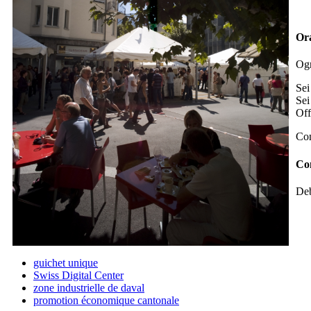
Or
Ogn
Sei
Sei
Off
Con
Con
Deb
guichet unique
Swiss Digital Center
zone industrielle de daval
promotion économique cantonale