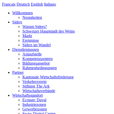
Français
Deutsch
English
Italiano
Willkommen
Neuigkeiten
Siders
Warum Siders?
Schweizer Hauptstadt des Weins
Markt
Ereignisse
Siders im Wandel
Dienstleistungen
Anlaufstelle
Kompetenzzentren
Bildungsangebot
Rahmenbedingungen
Partner
Kantonale Wirtschaftsförderung
Verkehrsverein
Stiftung The Ark
Wirtschaftaverbände
Wirtschaftsstandort
Ecoparc Daval
Industriezonen
Gewerbezonen
Swiss Digital Center